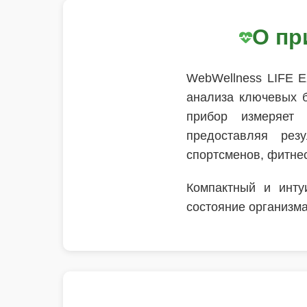
О пр
WebWellness LIFE E
анализа ключевых б
прибор измеряет 
предоставляя рез
спортсменов, фитнес
Компактный и инту
состояние организма