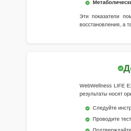
Метаболическ
Эти показатели по
восстановления, а т
Д
WebWellness LIFE E
результаты носят о
Следуйте инст
Проводите тест
Подтверждайте