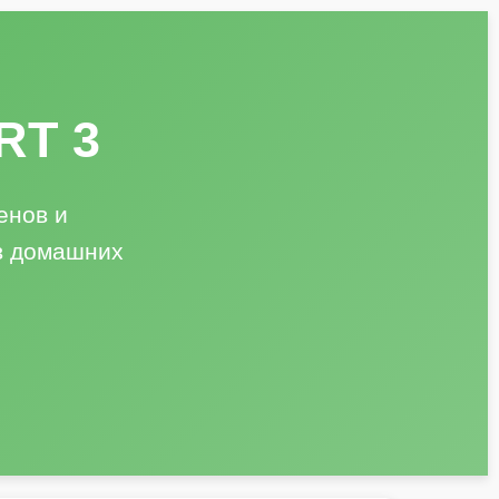
RT 3
енов и
в домашних