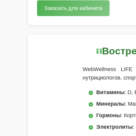
Заказать для кабинета
Востр
WebWellness LIFE
нутрициологов, спо
Витамины
: D,
Минералы
: Ма
Гормоны
: Кор
Электролиты
: